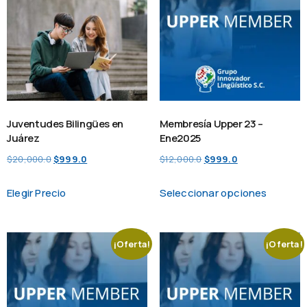
Juventudes Bilingües en
Membresía Upper 23 –
Juárez
Ene2025
$
20,000.0
$
999.0
$
12,000.0
$
999.0
Elegir Precio
Seleccionar opciones
¡Oferta!
¡Oferta!