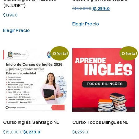
(INJUDET)
$
16,000.0
$
1,299.0
$
1,199.0
Elegir Precio
Elegir Precio
¡Oferta!
¡Oferta!
Curso Inglés, Santiago NL
Curso Todos Bilingües NL
$
15,000.0
$
1,239.0
$
1,239.0