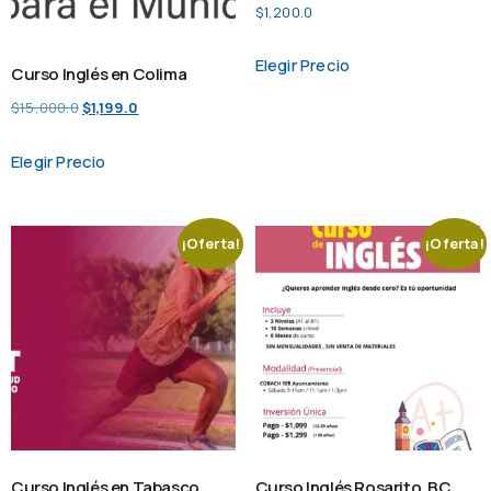
$
1,200.0
Elegir Precio
Curso Inglés en Colima
$
15,000.0
$
1,199.0
Elegir Precio
¡Oferta!
¡Oferta!
Curso Inglés en Tabasco
Curso Inglés Rosarito, BC